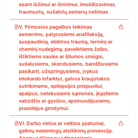
esant lūžimui ar išnirimui, imobilizavimas,
traumuotų, sužalotų asmenų nešimas.
V. Pirmosios pagalbos teikimas
asmenims, patyrusiems anafilaksiją,
suspaudimą, elektros traumą, terminį ar
cheminį nudegimą, paveiktiems žaibo,
ištiktiems saulės ar šilumos smūgio,
sušalusiems, skendusiems, bandžiusiems
pasikarti, užspringusiems, įvykus
miokardo infarktui, galvos kraujotakos
sutrikimams, epilepsijos priepuoliui,
apalpus, netekusiems sąmonės, įkąstiems
vabzdžio ar gyvūno, apsinuodijusiems,
prasidėjus gimdymui.
VI. Darbo vietos ar veiklos ypatumai,
galimų nelaimingų atsitikimų prevencija.