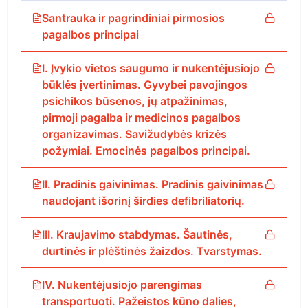
Santrauka ir pagrindiniai pirmosios
pagalbos principai
I. Įvykio vietos saugumo ir nukentėjusiojo
būklės įvertinimas. Gyvybei pavojingos
psichikos būsenos, jų atpažinimas,
pirmoji pagalba ir medicinos pagalbos
organizavimas. Savižudybės krizės
požymiai. Emocinės pagalbos principai.
II. Pradinis gaivinimas. Pradinis gaivinimas
naudojant išorinį širdies defibriliatorių.
III. Kraujavimo stabdymas. Šautinės,
durtinės ir plėštinės žaizdos. Tvarstymas.
IV. Nukentėjusiojo parengimas
transportuoti. Pažeistos kūno dalies,