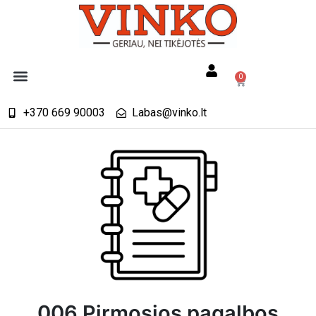
0
+370 669 90003
Labas@vinko.lt
006 Pirmosios pagalbos