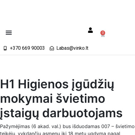
0
+370 669 90003
Labas@vinko.lt
H1 Higienos įgūdžių
mokymai švietimo
įstaigų darbuotojams
Pažymėjimas (6 akad. val.) bus išduodamas 007 – švietimo
teikėjų, vykdančių asmenų iki 18 metų ugdymą pagal