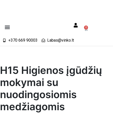
0
+370 669 90003
Labas@vinko.lt
H15 Higienos įgūdžių
mokymai su
nuodingosiomis
medžiagomis