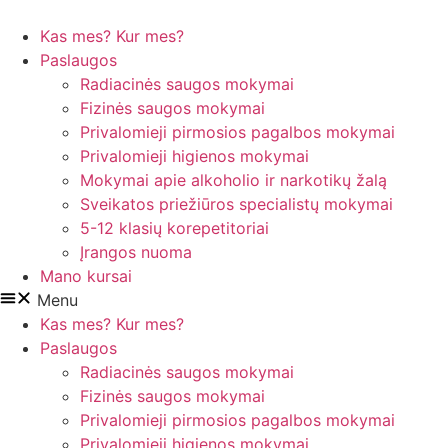
Eiti
prie
Kas mes? Kur mes?
turinio
Paslaugos
Radiacinės saugos mokymai
Fizinės saugos mokymai
Privalomieji pirmosios pagalbos mokymai
Privalomieji higienos mokymai
Mokymai apie alkoholio ir narkotikų žalą
Sveikatos priežiūros specialistų mokymai
5-12 klasių korepetitoriai
Įrangos nuoma
Mano kursai
Menu
Kas mes? Kur mes?
Paslaugos
Radiacinės saugos mokymai
Fizinės saugos mokymai
Privalomieji pirmosios pagalbos mokymai
Privalomieji higienos mokymai